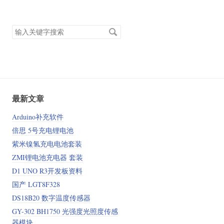
搜
索
关
键
字
最新文章
Arduino补充软件
倍思 5号充电锂电池
紫米镍氢充电电池套装
ZMI锂电池充电器 套装
D1 UNO R3开发板资料
国产 LGT8F328
DS18B20 数字温度传感器
GY-302 BH1750 光强度光照度传感
器模块