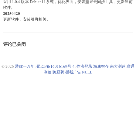
采用 1.0.4 版本 Debian11系统，优化界面，安装坚果云同步工具，更新当前
软件。
20250420
更新软件，安装引脚相关。
评论已关闭
© 2026
爱你一万年
.
蜀ICP备16016169号-4
.
作者登录
海康智存
南大测速
联通
测速
豌豆荚
拦截广告
NULL