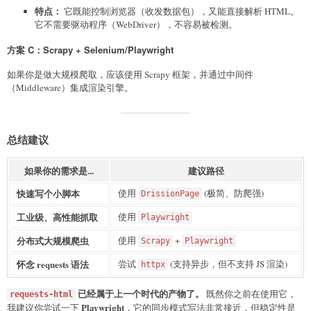
特点：
它既能控制浏览器（收发数据包），又能直接解析 HTML。
它不需要驱动程序（WebDriver），不容易被检测。
方案 C：Scrapy + Selenium/Playwright
如果你是做大规模爬取，应该使用 Scrapy 框架，并通过中间件
（Middleware）集成渲染引擎。
总结建议
如果你的需求是...
建议路径
快速写个小脚本
使用
(极简、防爬强)
DrissionPage
工业级、高性能抓取
使用
Playwright
分布式大规模爬虫
使用
+
Scrapy
Playwright
怀念 requests 语法
尝试
(支持异步，但不支持 JS 渲染)
httpx
已经属于上一个时代的产物了。
既然你之前在使用它，
requests-html
Playwright
我建议你尝试一下
，它的同步模式写法非常接近，但稳定性是