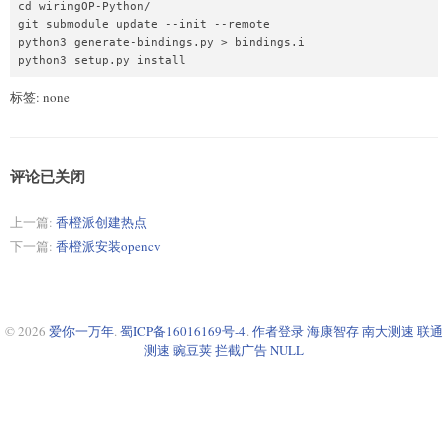
cd wiringOP-Python/

git submodule update --init --remote

python3 generate-bindings.py > bindings.i

标签: none
评论已关闭
上一篇:
香橙派创建热点
下一篇:
香橙派安装opencv
© 2026
爱你一万年
.
蜀ICP备16016169号-4
.
作者登录
海康智存
南大测速
联通
测速
豌豆荚
拦截广告
NULL