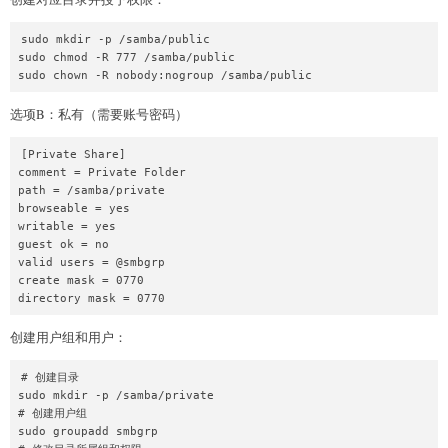
sudo mkdir -p /samba/public

sudo chmod -R 777 /samba/public

选项B：私有（需要账号密码）
[Private Share]

comment = Private Folder

path = /samba/private

browseable = yes

writable = yes

guest ok = no

valid users = @smbgrp

create mask = 0770

创建用户组和用户：
# 创建目录

sudo mkdir -p /samba/private

# 创建用户组

sudo groupadd smbgrp
