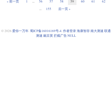
« 前一页
1
...
56
57
58
59
60
61
62
...
155
后一页 »
© 2026
爱你一万年
.
蜀ICP备16016169号-4
.
作者登录
海康智存
南大测速
联通
测速
豌豆荚
拦截广告
NULL