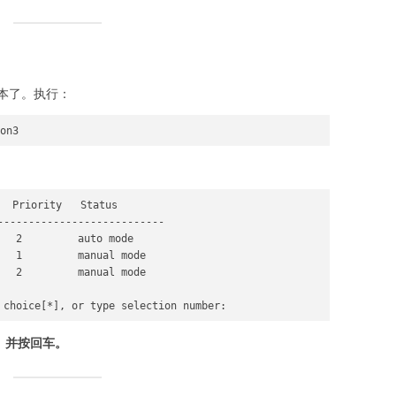
本了。执行：
  Priority   Status

---------------------------

  2         auto mode

  1         manual mode

  2         manual mode

）并按回车。