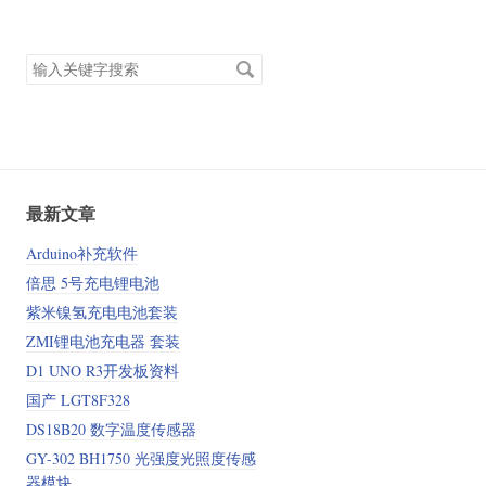
搜
索
关
键
字
最新文章
Arduino补充软件
倍思 5号充电锂电池
紫米镍氢充电电池套装
ZMI锂电池充电器 套装
D1 UNO R3开发板资料
国产 LGT8F328
DS18B20 数字温度传感器
GY-302 BH1750 光强度光照度传感
器模块